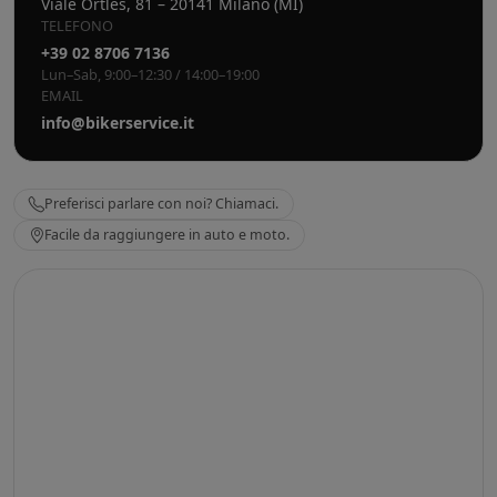
Viale Ortles, 81 – 20141 Milano (MI)
TELEFONO
+39 02 8706 7136
Lun–Sab, 9:00–12:30 / 14:00–19:00
EMAIL
info@bikerservice.it
Preferisci parlare con noi? Chiamaci.
Facile da raggiungere in auto e moto.