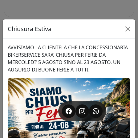
Chiusura Estiva
Scrivici un messaggio
SYM FUGUE 125 E5+
AVVISIAMO LA CLIENTELA CHE LA CONCESSIONARIA
SYM
Ti risponderemo il prima possibile.
BIKERSERVICE SARA' CHIUSA PER FERIE DA
MERCOLEDI' 5 AGOSTO SINO AL 23 AGOSTO. UN
NOME E COGNOME
AUGURIO DI BUONE FERIE A TUTTI.
EMAIL
TELEFONO