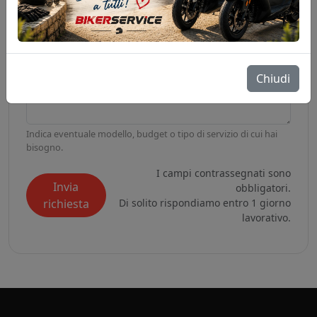
MESSAGGIO
Chiudi
Indica eventuale modello, budget o tipo di servizio di cui hai
bisogno.
I campi contrassegnati sono
Invia
obbligatori.
richiesta
Di solito rispondiamo entro 1 giorno
lavorativo.