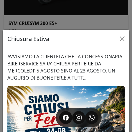
SYM CRUISYM 300 E5+
SYM
€ 5.199 F.C.
Chiusura Estiva
Dettagli →
NUOVO
AVVISIAMO LA CLIENTELA CHE LA CONCESSIONARIA
BIKERSERVICE SARA' CHIUSA PER FERIE DA
MERCOLEDI' 5 AGOSTO SINO AL 23 AGOSTO. UN
AUGURIO DI BUONE FERIE A TUTTI.