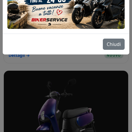
SYM MMBCU 125 E5+
SYM
Chiudi
€ 2.900 F.C.
Dettagli →
NUOVO