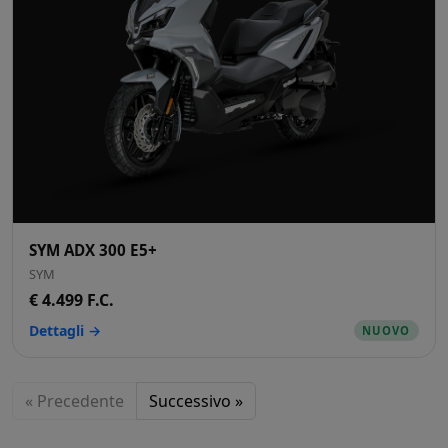
SYM ADX 300 E5+
SYM
€ 4.499 F.C.
Dettagli →
NUOVO
« Precedente
Successivo »