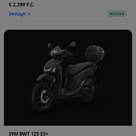
€ 2.299 F.C.
Dettagli →
NUOVO
SYM BWT 125 E5+