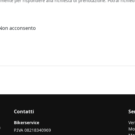
vamente per rispondere alla richiesta di prenotazione. Potrai richie
Non acconsento
Contatti
Se
Bikerservice
Ven
a
Mo
P.IVA 08218340969