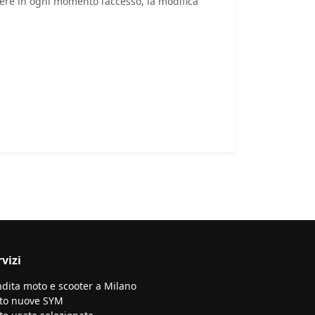
dere in ogni momento l’accesso, la modifica
rvizi
dita moto e scooter a Milano
to nuove SYM