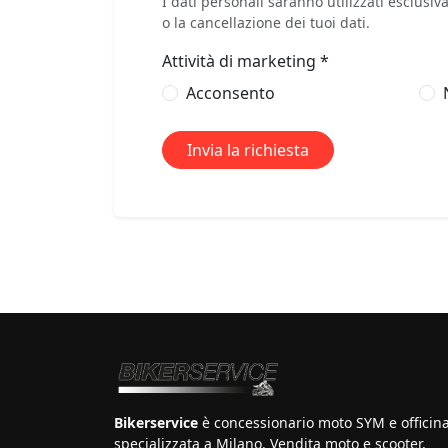
I dati personali saranno utilizzati esclusi
o la cancellazione dei tuoi dati.
Attività di marketing *
Acconsento
Invia la richiesta
Bikerservice
è concessionario moto SYM e officin
specializzata a Milano. Vendita moto e scooter,