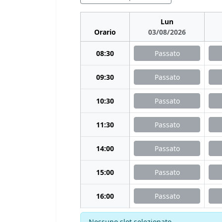
Lun
Orario
03/08/2026
08:30
Passato
09:30
Passato
10:30
Passato
11:30
Passato
14:00
Passato
15:00
Passato
16:00
Passato
Nessuno slot selezionato.