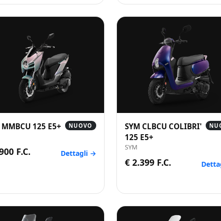
 MMBCU 125 E5+
SYM CLBCU COLIBRI'
NUOVO
NU
125 E5+
SYM
900 F.C.
Dettagli →
€ 2.399 F.C.
Detta