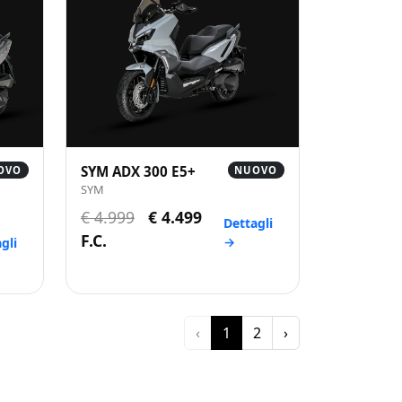
SYM ADX 300 E5+
OVO
NUOVO
SYM
€ 4.999
€ 4.499
Dettagli
F.C.
→
gli
‹
1
2
›