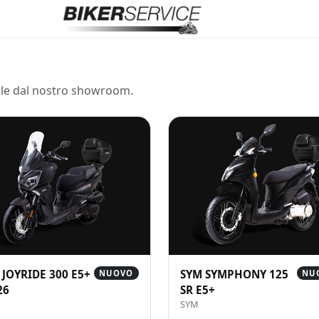
ale dal nostro showroom.
 JOYRIDE 300 E5+
SYM SYMPHONY 125
NUOVO
NU
26
SR E5+
SYM