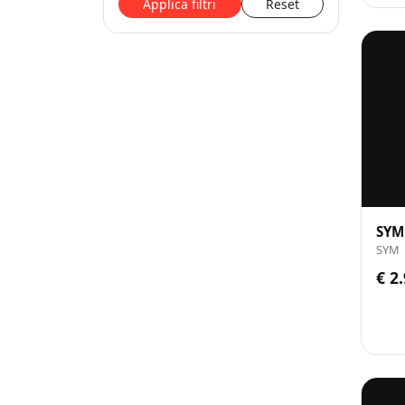
Applica filtri
Reset
SYM
SYM
€ 2.