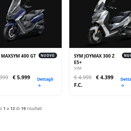
 MAXSYM 400 GT
SYM JOYMAX 300 Z
NUOVO
NU
E5+
SYM
.999
€ 5.999
€ 4.999
€ 4.399
Dettagli
Detta
F.C.
→
→
ti
1
a
12
di
19
risultati