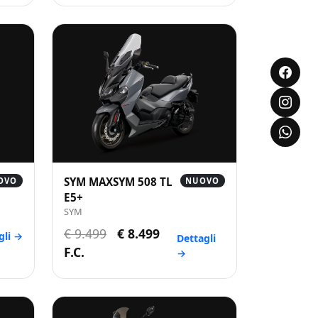
SYM MAXSYM 508 TL
OVO
NUOVO
E5+
SYM
€ 9.499
€ 8.499
gli →
Dettagli
F.C.
→