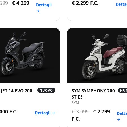
.599
€ 4.299
€ 2.299 F.C.
Detta
Dettagli
→
 JET 14 EVO 200
SYM SYMPHONY 200
NUOVO
NU
ST E5+
SYM
000 F.C.
€ 3.099
€ 2.799
Dettagli →
Detta
F.C.
→