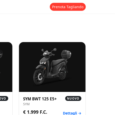
Prenota Tagliando
SYM BWT 125 E5+
OVO
NUOVO
SYM
€ 1.999 F.C.
Dettagli →