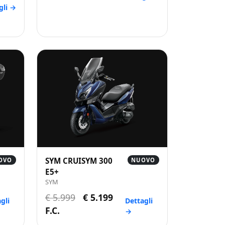
gli →
SYM CRUISYM 300
OVO
NUOVO
E5+
SYM
€ 5.999
€ 5.199
gli
Dettagli
F.C.
→