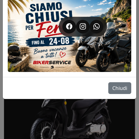
SYM JOYRIDE 300 E5+ MY 26
SYM
€ 4.299
Dettagli →
Chiudi