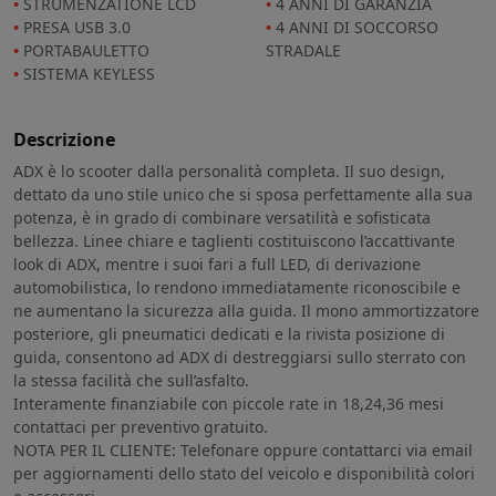
STRUMENZATIONE LCD
4 ANNI DI GARANZIA
PRESA USB 3.0
4 ANNI DI SOCCORSO
PORTABAULETTO
STRADALE
SISTEMA KEYLESS
Descrizione
ADX è lo scooter dalla personalità completa. Il suo design,
dettato da uno stile unico che si sposa perfettamente alla sua
potenza, è in grado di combinare versatilità e sofisticata
bellezza. Linee chiare e taglienti costituiscono l’accattivante
look di ADX, mentre i suoi fari a full LED, di derivazione
automobilistica, lo rendono immediatamente riconoscibile e
ne aumentano la sicurezza alla guida. Il mono ammortizzatore
posteriore, gli pneumatici dedicati e la rivista posizione di
guida, consentono ad ADX di destreggiarsi sullo sterrato con
la stessa facilità che sull’asfalto.
Interamente finanziabile con piccole rate in 18,24,36 mesi
contattaci per preventivo gratuito.
NOTA PER IL CLIENTE: Telefonare oppure contattarci via email
per aggiornamenti dello stato del veicolo e disponibilità colori